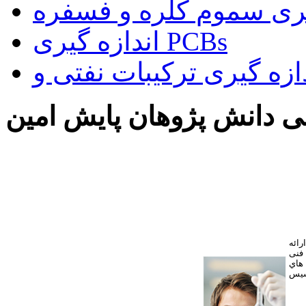
یری سموم کلره و فسفره
اندازه گیری PCBs
 دانش پژوهان پایش امین
ائه
فنی
 هاي
سیس