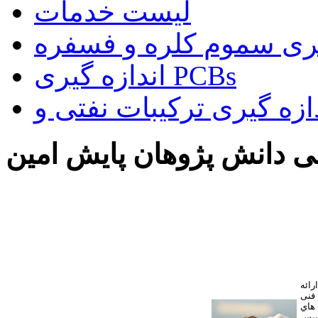
لیست خدمات
یری سموم کلره و فسفره
اندازه گیری PCBs
 دانش پژوهان پایش امین
ائه
فنی
 هاي
سیس